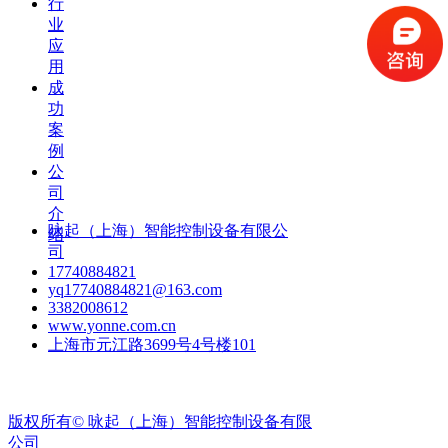
行
业
应
用
成
功
案
例
公
司
介
咏起（上海）智能控制设备有限公
绍
司
17740884821
yq17740884821@163.com
3382008612
www.yonne.com.cn
上海市元江路3699号4号楼101
版权所有©
咏起（上海）智能控制设备有限
公司