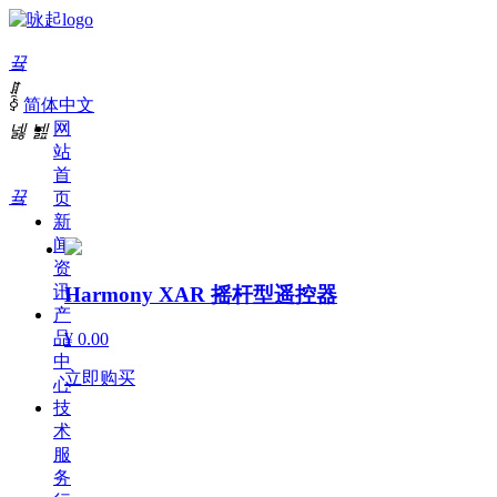
끀
ꁲ
ꀅ
简体中文
产品中心
网
넳
넲
站
首
끀
页
新
闻
资
讯
Harmony XAR 摇杆型遥控器
产
品
¥ 0.00
中
立即购买
心
技
术
服
务